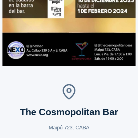
The Cosmopolitan Bar
Maipú 723, CABA