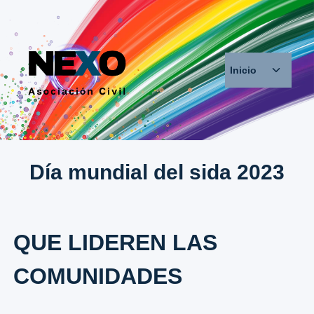
Saltar
al
contenido
Alternar
Inicio
menú
hijo
Día mundial del sida 2023
QUE LIDEREN LAS
COMUNIDADES